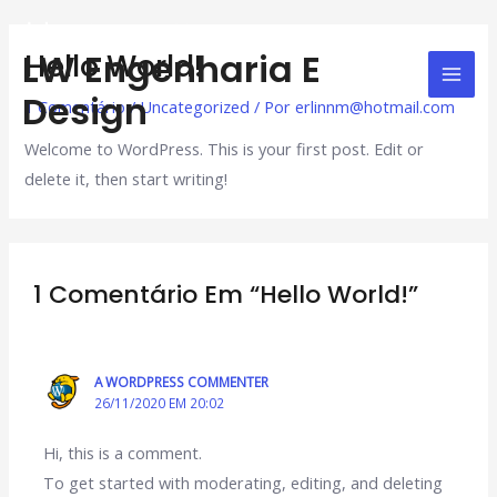
Ir
Mai
para
Hello World!
LW Engenharia E
Men
o
Design
conteúdo
1 Comentário
/
Uncategorized
/ Por
erlinnm@hotmail.com
Welcome to WordPress. This is your first post. Edit or
delete it, then start writing!
1 Comentário Em “Hello World!”
A WORDPRESS COMMENTER
26/11/2020 EM 20:02
Hi, this is a comment.
To get started with moderating, editing, and deleting